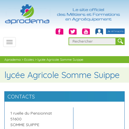
Je m'inscris
T
o
g
Aprodema
g
>
Ecoles
>
lycée Agricole Somme Suippe
l
e
lycée Agricole Somme Suippe
n
a
v
i
CONTACTS
g
a
t
1 ruelle du Pensionnat
i
51600
o
SOMME SUIPPE