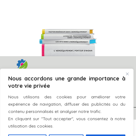
Nous accordons une grande importance à
CONTACTER L'APRODEMA
votre vie privée
contact@aprodema.org
Nous utilisons des cookies pour améliorer votre
01 42 12 73 64
expérience de navigation, diffuser des publicités ou du
Aprodema, tous droits réservés -
CGU
-
Crédits
- Réalisation La
contenu personnalisés et analyser notre trafic.
Manane
En cliquant sur "Tout accepter", vous consentez à notre
utilisation des cookies.