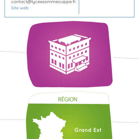
n
contact@lyceesommesuippe.fr
Site web